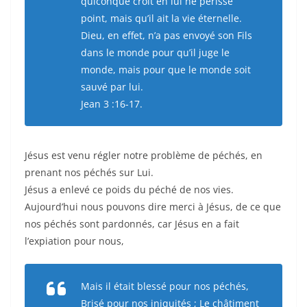
quiconque croit en lui ne périsse
point, mais qu’il ait la vie éternelle.
Dieu, en effet, n’a pas envoyé son Fils
dans le monde pour qu’il juge le
monde, mais pour que le monde soit
sauvé par lui.
Jean 3 :16-17.
Jésus est venu régler notre problème de péchés, en
prenant nos péchés sur Lui.
Jésus a enlevé ce poids du péché de nos vies.
Aujourd’hui nous pouvons dire merci à Jésus, de ce que
nos péchés sont pardonnés, car Jésus en a fait
l’expiation pour nous,
Mais il était blessé pour nos péchés,
Brisé pour nos iniquités ; Le châtiment