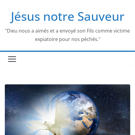
Passer
Jésus notre Sauveur
au
contenu
"Dieu nous a aimés et a envoyé son Fils comme victime
expiatoire pour nos péchés."