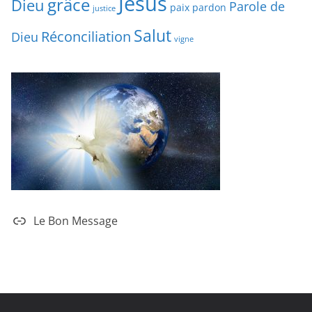
Jésus
grâce
Dieu
Parole de
paix
pardon
justice
Salut
Réconciliation
Dieu
vigne
Le Bon Message