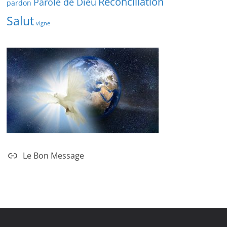
Réconciliation
Parole de Dieu
pardon
Salut
vigne
Le Bon Message