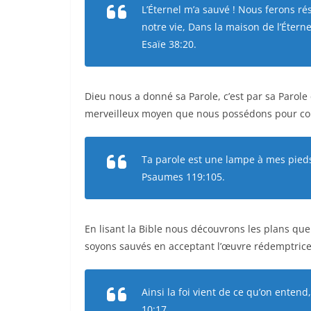
L’Éternel m’a sauvé ! Nous ferons ré
notre vie, Dans la maison de l’Éterne
Esaïe 38:20.
Dieu nous a donné sa Parole, c’est par sa Parole q
merveilleux moyen que nous possédons pour co
Ta parole est une lampe à mes pieds
Psaumes 119:105.
En lisant la Bible nous découvrons les plans que
soyons sauvés en acceptant l’œuvre rédemptrice d
Ainsi la foi vient de ce qu’on entend
10:17.