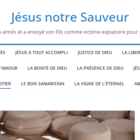
Jésus notre Sauveur
 aimés et a envoyé son Fils comme victime expiatoire pour
HÉS
JÉSUS A TOUT ACCOMPLI
JUSTICE DE DIEU
LA LIBE
L’AMOUR
LA BONTÉ DE DIEU
LA PRÉSENCE DE DIEU
JÉ
OTIER
LE BON SAMARITAIN
LA VIGNE DE L’ÉTERNEL
AB