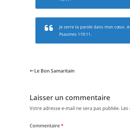
Je serre ta parole dans mon cœur, Af
Psaumes 119:11.
Le Bon Samaritain
Laisser un commentaire
Votre adresse e-mail ne sera pas publiée.
Les
Commentaire
*