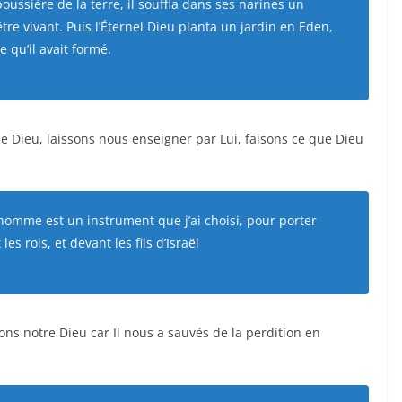
oussière de la terre, il souffla dans ses narines un
tre vivant. Puis l’Éternel Dieu planta un jardin en Eden,
e qu’il avait formé.
Dieu, laissons nous enseigner par Lui, faisons ce que Dieu
t homme est un instrument que j’ai choisi, pour porter
s rois, et devant les fils d’Israël
s notre Dieu car Il nous a sauvés de la perdition en