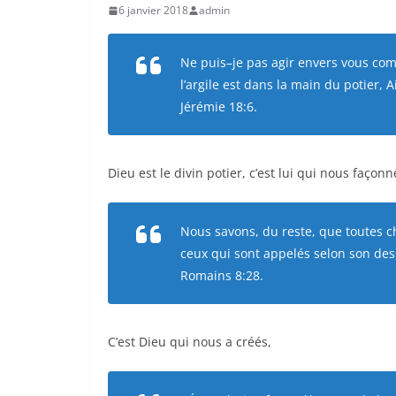
6 janvier 2018
admin
Ne puis–je pas agir envers vous comm
l’argile est dans la main du potier, 
Jérémie 18:6.
Dieu est le divin potier, c’est lui qui nous faço
Nous savons, du reste, que toutes 
ceux qui sont appelés selon son des
Romains 8:28.
C’est Dieu qui nous a créés,