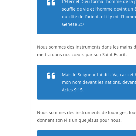
L’Éternel Dieu forma l’homme de la p
souffle de vie et l’homme devint un ê
du côté de l’orient, et il y mit l’homm
Genèse 2:7.
Nous sommes des instruments dans les mains de 
mettra dans nos cœurs par son Saint Esprit,
Mais le Seigneur lui dit : Va, car ce
mon nom devant les nations, devant le
Actes 9:15.
Nous sommes des instruments de louanges, louon
donnant son Fils unique Jésus pour nous,