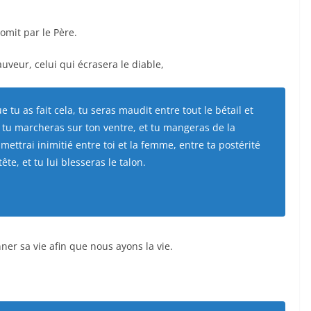
romit par le Père.
uveur, celui qui écrasera le diable,
 tu as fait cela, tu seras maudit entre tout le bétail et
tu marcheras sur ton ventre, et tu mangeras de la
 mettrai inimitié entre toi et la femme, entre ta postérité
tête, et tu lui blesseras le talon.
nner sa vie afin que nous ayons la vie.