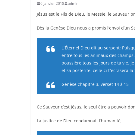
6 janvier 2018
admin
Jésus est le Fils de Dieu, le Messie, le Sauveur p
Dès la Genèse Dieu nous a promis l’envoi d’un Sa
L`Éternel Dieu dit au serpent: Puisque
entre tous les animaux des champs, 
poussière tous les jours de ta vie. Je
et sa postérité: celle-ci t`écrasera la 
Genèse chapitre 3, verset 14 à 15
Ce Sauveur c’est Jésus, le seul être a pouvoir do
La justice de Dieu condamnait l’humanité,