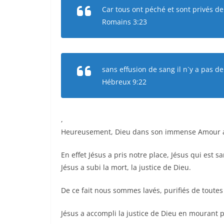
Car tous ont péché et sont privés de 
Romains 3:23
sans effusion de sang il n`y a pas d
Hébreux 9:22
,
Heureusement, Dieu dans son immense Amour a en
En effet Jésus a pris notre place, Jésus qui est 
Jésus a subi la mort, la justice de Dieu.
De ce fait nous sommes lavés, purifiés de toutes 
Jésus a accompli la justice de Dieu en mourant p