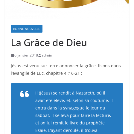
BONNE NOUVELLE
La Grâce de Dieu
6 janvier 2018
admin
Jésus est venu sur terre annoncer la grâce, lisons dans
l’évangile de Luc, chapitre 4 :16-21 :
Il (Jésus) se rendit à Nazareth, où il
avait été élevé, et, selon sa coutume, il
entra dans la synagogue le jour du
sabbat. Il se leva pour faire la lecture,
et on lui remit le livre du prophète
Esaïe. L’ayant déroulé, il trouva